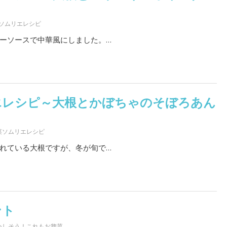
ソムリエレシピ
ーソースで中華風にしました。…
エレシピ～大根とかぼちゃのそぼろあん
菜ソムリエレシピ
れている大根ですが、冬が旬で…
ント
いしそう！これもお惣菜