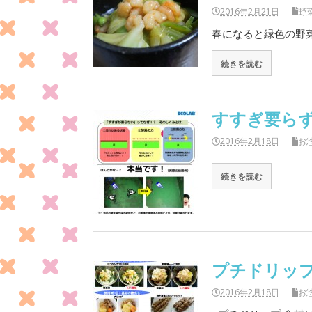
2016年2月21日
野
春になると緑色の野
続きを読む
すすぎ要ら
2016年2月18日
お
続きを読む
プチドリップ
2016年2月18日
お