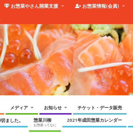
お惣菜やさん開業支援
お惣菜情報(会員)
。
メディア
お知らせ
チケット・データ販売
惣菜川柳
2021年成田惣菜カレンダー
締切ました。
お惣菜ってなに