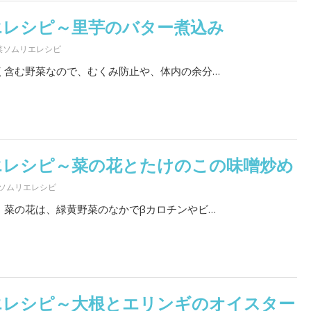
エレシピ～里芋のバター煮込み
菜ソムリエレシピ
く含む野菜なので、むくみ防止や、体内の余分…
エレシピ～菜の花とたけのこの味噌炒め
ソムリエレシピ
、菜の花は、緑黄野菜のなかでβカロチンやビ…
エレシピ～大根とエリンギのオイスター