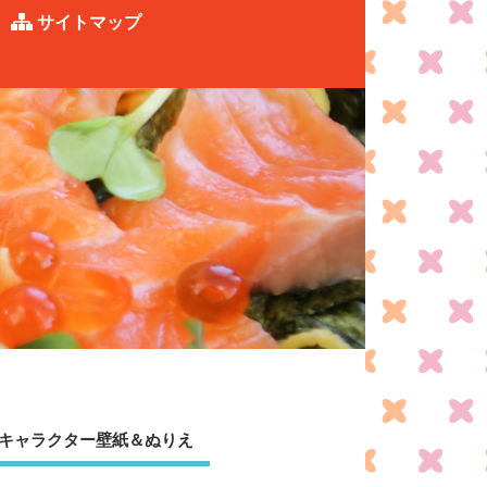
サイトマップ
キャラクター壁紙＆ぬりえ