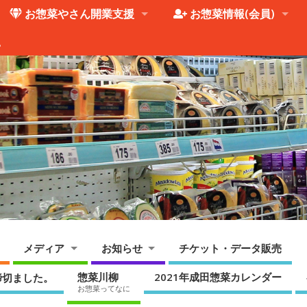
お惣菜やさん開業支援
お惣菜情報(会員)
。
メディア
お知らせ
チケット・データ販売
惣菜川柳
2021年成田惣菜カレンダー
締切ました。
お惣菜ってなに