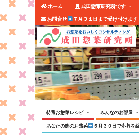
ホーム
成田惣菜研究所です
お問合せ
７月３１日まで受け付けます
特選お惣菜レシピ
みんなのお部屋
あなたの街のお惣菜
６月３０日で応募を