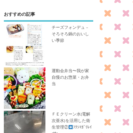
おすすめの記事
チーズフォンデュ –
そろそろ鍋のおいし
い季節
運動会弁当〜我が家
自慢のお惣菜・お弁
当
ＦＥクリーン水(電解
次亜水)を活用した衛
生管理②
ﾌｸｼﾏｶﾞﾘﾚｲ