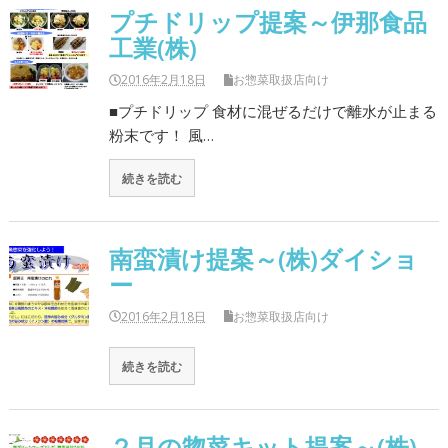
プチドリップ提案～伊那食品
工業(株)
2016年2月18日
お惣菜取扱店向け
■プチドリップ 食材に混ぜるだけで離水が止まる
粉末です！ 風…
続きを読む
南蛮漬け提案～(株)ダイショ
ー
2016年2月18日
お惣菜取扱店向け
続きを読む
２月の惣菜キット提案～(株)