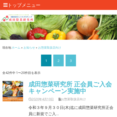
トップメニュー
現在地:
ホーム
»
お知らせ
»
お惣菜取扱店向け
1
2
3
全42件中 1〜20件目を表示
成田惣菜研究所 正会員ご入会
キャンペーン実施中
2020年4月10日
お惣菜取扱店向け
令和３年９月３０日(木)迄に成田惣菜研究所正会
員に新規でご入…