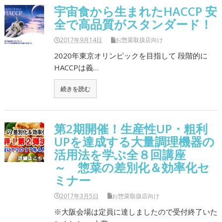
宇宙食から生まれたHACCP 安
全で高品質がスタンダード！
2017年9月14日
お惣菜取扱店向け
2020年東京オリンピックを目指して 段階的に
HACCPは義…
続きを読む
第2期開催！生産性UP・粗利
UPを達成する大量調理機器の
活用法を学ぶ全８回講座
～ 惣菜の差別化＆効率化セ
ミナー
2017年3月5日
お惣菜取扱店向け
※大阪会場は定員に達しましたので受付終了いた