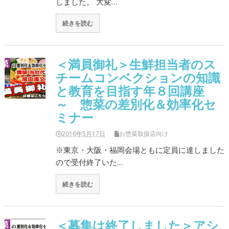
しました。 大変…
続きを読む
＜満員御礼＞生鮮担当者のス
チームコンベクションの知識
と教育を目指す年８回講座
～ 惣菜の差別化＆効率化セ
ミナー
2016年5月17日
お惣菜取扱店向け
※東京・大阪・福岡会場ともに定員に達しました
ので受付終了いた…
続きを読む
＜募集は終了しました＞アシ