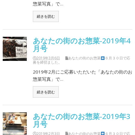
惣菜写真」で…
続きを読む
あなたの街のお惣菜-2019年4
月号
2019年3月6日
あなたの街のお惣菜
６月３０日で応
募を締切ました。
2019年2月にご応募いただいた「あなたの街のお
惣菜写真」で…
続きを読む
あなたの街のお惣菜-2019年3
月号
2019年2月3日
あなたの街のお惣菜
６月３０日で応