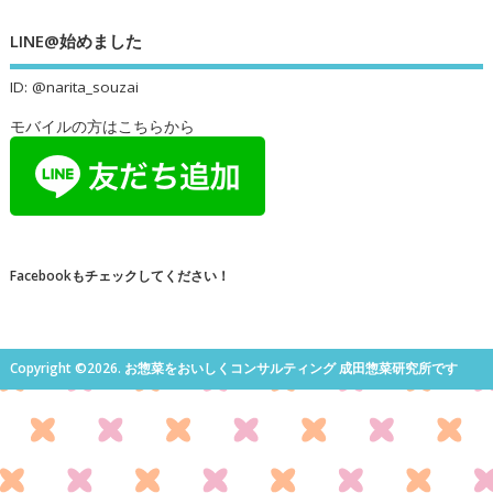
LINE@始めました
ID: @narita_souzai
モバイルの方はこちらから
Facebookもチェックしてください！
Copyright ©2026. お惣菜をおいしくコンサルティング 成田惣菜研究所です