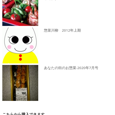
惣菜川柳 2012年上期
あなたの街のお惣菜-2020年7月号
こちらから購入できます