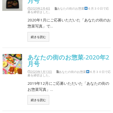
月号
2020年2月4日
あなたの街のお惣菜
６月３０日で応
募を締切ました。
2020年1月にご応募いただいた「あなたの街のお
惣菜写真」で…
続きを読む
あなたの街のお惣菜-2020年2
月号
2020年1月13日
あなたの街のお惣菜
６月３０日で応
募を締切ました。
2019年12月にご応募いただいた「あなたの街の
お惣菜写真」…
続きを読む