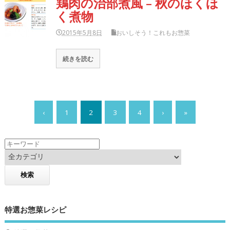
鶏肉の治部煮風 – 秋のほくほ
く煮物
2015年5月8日
おいしそう！これもお惣菜
続きを読む
‹
1
2
3
4
›
»
特選お惣菜レシピ