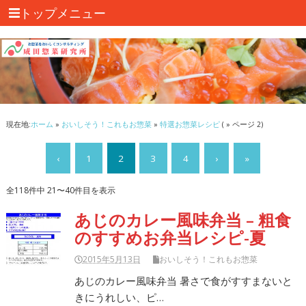
トップメニュー
現在地:
ホーム
»
おいしそう！これもお惣菜
»
特選お惣菜レシピ
( » ページ 2)
‹
1
2
3
4
›
»
全118件中 21〜40件目を表示
あじのカレー風味弁当 – 粗食
のすすめお弁当レシピ-夏
2015年5月13日
おいしそう！これもお惣菜
あじのカレー風味弁当 暑さで食がすすまないと
きにうれしい、ピ…