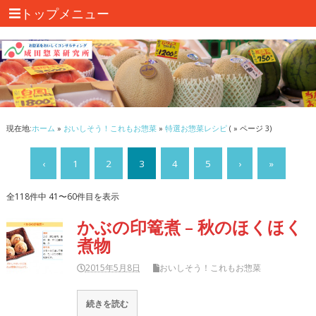
トップメニュー
現在地:
ホーム
»
おいしそう！これもお惣菜
»
特選お惣菜レシピ
( » ページ 3)
‹
1
2
3
4
5
›
»
全118件中 41〜60件目を表示
かぶの印篭煮 – 秋のほくほく
煮物
2015年5月8日
おいしそう！これもお惣菜
続きを読む