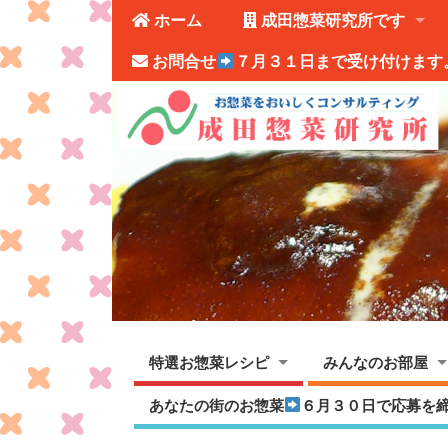
ホーム
成田惣菜研究所です
お問合せ
７月３１日まで受け付けます
特選お惣菜レシピ
みんなのお部屋
あなたの街のお惣菜
６月３０日で応募を