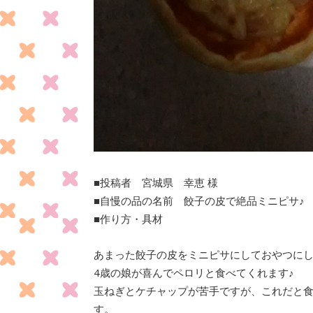
■投稿者 宮城県 幸恵 様
■自慢の品の名前 餃子の皮で絶品ミニピサ♪
■作り方・具材
あまった餃子の皮をミニピサにしておやつに
4歳の娘が喜んでペロリと食べてくれます♪
玉ねぎとケチャップが苦手ですが、これだと
す。