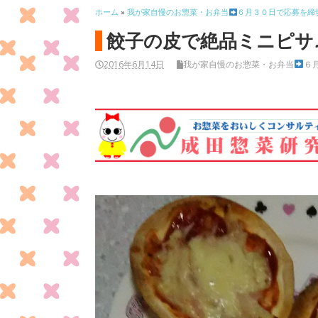
ホーム
»
我が家自慢のお惣菜・お弁当
６月３０日で応募を締
餃子の皮で絶品ミニピサ
2016年6月14日
我が家自慢のお惣菜・お弁当
６