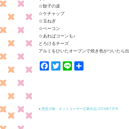
☆餃子の皮
☆ケチャップ
☆玉ねぎ
☆ベーコン
☆あればコーンも♪
とろけるチーズ
アルミをひいたオーブンで焼き色がついたら
F
T
Li
共
ac
w
n
有
e
itt
e
b
er
o
o
«
惣菜川柳 ネットユーザー応募作品-2016年7月号
k