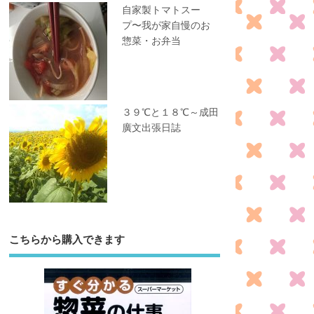
自家製トマトスー
プ〜我が家自慢のお
惣菜・お弁当
３９℃と１８℃～成田
廣文出張日誌
こちらから購入できます