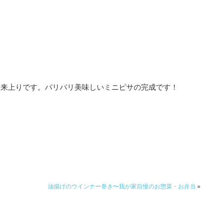
出来上りです。パリパリ美味しいミニピサの完成です！
油揚げのウインナー巻き〜我が家自慢のお惣菜・お弁当
»