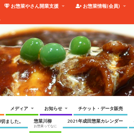
お惣菜やさん開業支援
お惣菜情報(会員)
。
メディア
お知らせ
チケット・データ販売
惣菜川柳
2021年成田惣菜カレンダー
締切ました。
お惣菜ってなに