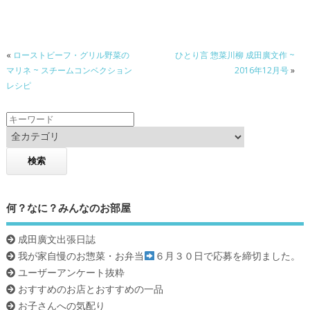
e
itt
e
b
er
o
«
ローストビーフ・グリル野菜の
ひとり言 惣菜川柳 成田廣文作 ~
o
マリネ ~ スチームコンベクション
2016年12月号
»
k
レシピ
何？なに？みんなのお部屋
成田廣文出張日誌
我が家自慢のお惣菜・お弁当
６月３０日で応募を締切ました。
ユーザーアンケート抜粋
おすすめのお店とおすすめの一品
お子さんへの気配り