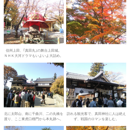
信州上田、｢真田丸｣の舞台上田城。
ＮＨＫ大河ドラマもいよいよ大詰め。
北に太郎山、南に千曲川、二の丸橋を
訪れる観光客で、真田神社に人は絶え
渡り、ここ東虎口櫓門から本丸跡へ。
ず、戦国のロマンを楽しむ。