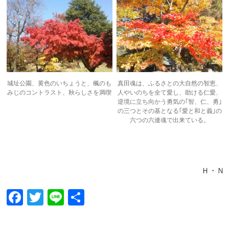
城址公園、黄色のいちょうと、楓のも
真田魂は、ふるさとの大自然の智恵、
みじのコントラスト、秋らしさを満喫
人やいのちを全て愛し、助ける仁愛、
逆境に立ち向かう勇気の｢智、仁、勇｣
の三つとその基となる｢愛と和と義｣の
六つの六連魂で出来ている。
Ｈ・Ｎ
F
T
Li
共
ac
w
n
有