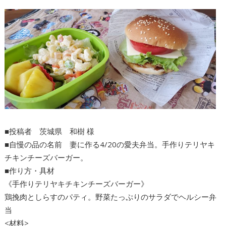
■投稿者 茨城県 和樹 様
■自慢の品の名前 妻に作る4/20の愛夫弁当。手作りテリヤキ
チキンチーズバーガー。
■作り方・具材
《手作りテリヤキチキンチーズバーガー》
鶏挽肉としらすのパティ。野菜たっぷりのサラダでヘルシー弁
当
<材料>