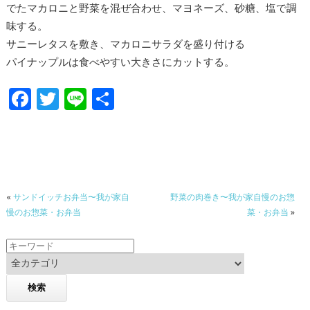
でたマカロニと野菜を混ぜ合わせ、マヨネーズ、砂糖、塩で調
味する。
サニーレタスを敷き、マカロニサラダを盛り付ける
パイナップルは食べやすい大きさにカットする。
F
T
Li
共
ac
w
n
有
e
itt
e
b
er
o
«
サンドイッチお弁当〜我が家自
野菜の肉巻き〜我が家自慢のお惣
o
慢のお惣菜・お弁当
菜・お弁当
»
k