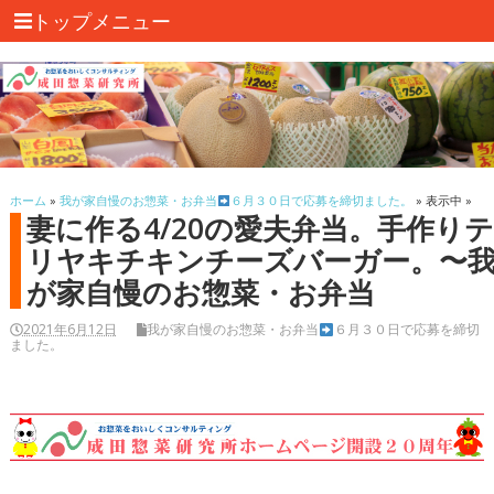
トップメニュー
ホーム
»
我が家自慢のお惣菜・お弁当
６月３０日で応募を締切ました。
» 表示中 »
妻に作る4/20の愛夫弁当。手作り
リヤキチキンチーズバーガー。〜
が家自慢のお惣菜・お弁当
2021年6月12日
我が家自慢のお惣菜・お弁当
６月３０日で応募を締切
ました。