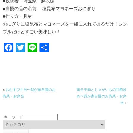
■投稿者
埼玉県
麻衣
様
■自慢の品の名前
塩昆布マヨネーズおにぎり
■作り方・具材
おにぎりに塩昆布とマヨネーズを一緒に入れて握るだけ！シン
プルだけどすごい美味しい！
F
T
Li
共
ac
w
n
有
e
itt
e
b
er
o
«
おむすび弁当〜我が家自慢のお
鶏モモ肉とじゃがいもの甘酢炒
o
惣菜・お弁当
め〜我が家自慢のお惣菜・お弁
k
当
»