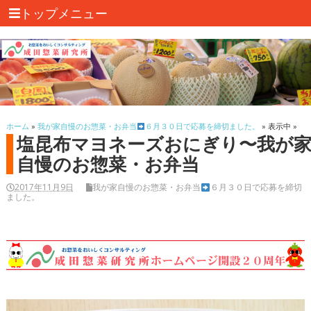
トップメニュー
ホーム
»
我が家自慢のお惣菜・お弁当
６月３０日で応募を締切ました。
» 表示中 »
塩昆布マヨネーズおにぎり〜我が
自慢のお惣菜・お弁当
2017年11月9日
我が家自慢のお惣菜・お弁当
６月３０日で応募を締切
ました。