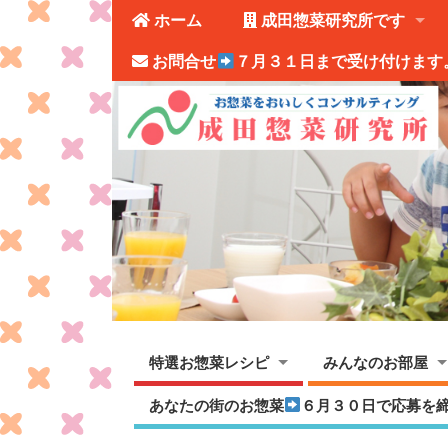
ホーム
成田惣菜研究所です
お問合せ
７月３１日まで受け付けます
特選お惣菜レシピ
みんなのお部屋
あなたの街のお惣菜
６月３０日で応募を