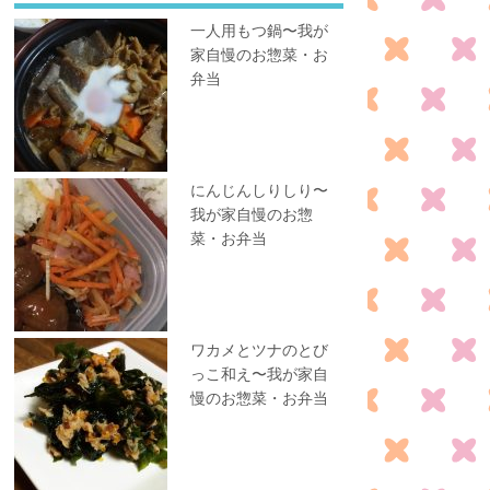
一人用もつ鍋〜我が
家自慢のお惣菜・お
弁当
にんじんしりしり〜
我が家自慢のお惣
菜・お弁当
ワカメとツナのとび
っこ和え〜我が家自
慢のお惣菜・お弁当