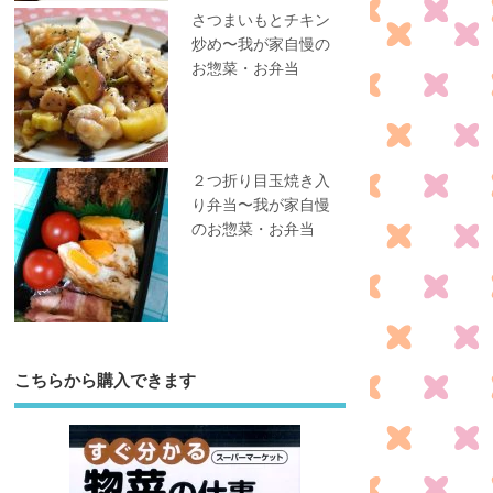
さつまいもとチキン
炒め〜我が家自慢の
お惣菜・お弁当
２つ折り目玉焼き入
り弁当〜我が家自慢
のお惣菜・お弁当
こちらから購入できます