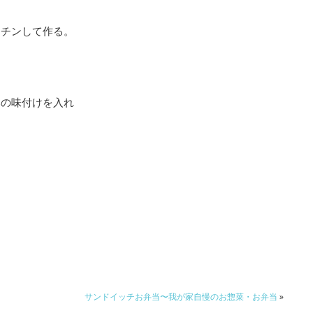
、チンして作る。
みの味付けを入れ
サンドイッチお弁当〜我が家自慢のお惣菜・お弁当
»