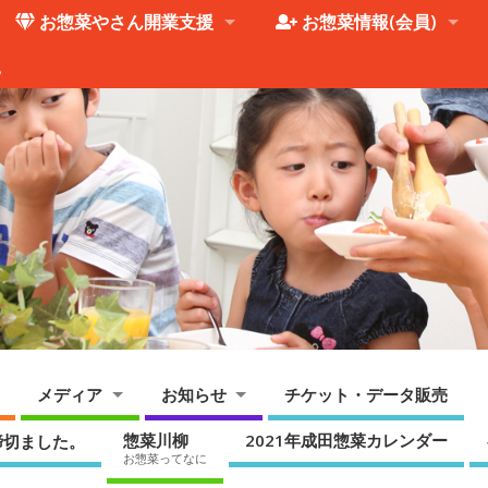
お惣菜やさん開業支援
お惣菜情報(会員)
。
メディア
お知らせ
チケット・データ販売
惣菜川柳
2021年成田惣菜カレンダー
締切ました。
お惣菜ってなに