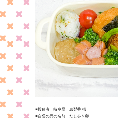
■投稿者 岐阜県 恵梨香 様
■自慢の品の名前 だし巻き卵