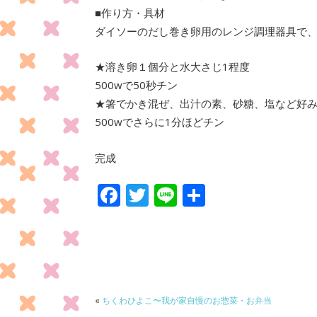
■作り方・具材
ダイソーのだし巻き卵用のレンジ調理器具で
★溶き卵１個分と水大さじ1程度
500wで50秒チン
★箸でかき混ぜ、出汁の素、砂糖、塩など好
500wでさらに1分ほどチン
完成
F
T
Li
共
ac
w
n
有
e
itt
e
b
er
o
o
«
ちくわひよこ〜我が家自慢のお惣菜・お弁当