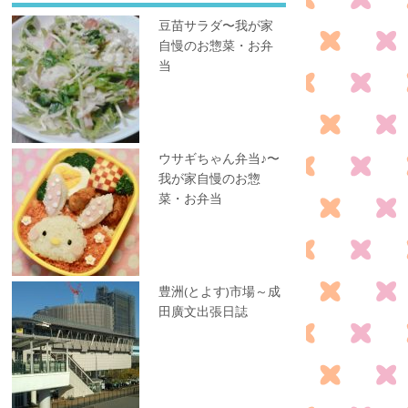
豆苗サラダ〜我が家
自慢のお惣菜・お弁
当
ウサギちゃん弁当♪〜
我が家自慢のお惣
菜・お弁当
豊洲(とよす)市場～成
田廣文出張日誌