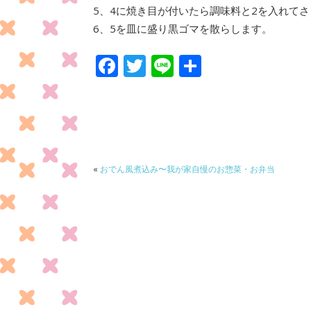
5、4に焼き目が付いたら調味料と2を入れて
6、5を皿に盛り黒ゴマを散らします。
F
T
Li
共
ac
w
n
有
e
itt
e
b
er
o
o
«
おでん風煮込み〜我が家自慢のお惣菜・お弁当
k