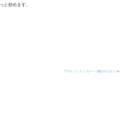
さっと炒めます。
TTホットクッカー～(株)マルゼン
»