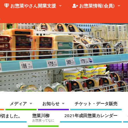
お惣菜やさん開業支援
お惣菜情報(会員)
。
メディア
お知らせ
チケット・データ販売
惣菜川柳
2021年成田惣菜カレンダー
締切ました。
お惣菜ってなに