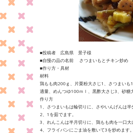
■投稿者
広島県
景子
様
■自慢の品の名前
さつまいもとチキン炒め
■作り方・具材
材料
鶏もも肉200ｇ、片栗粉大さじ1、さつまいも
適量、めんつゆ100ｍｌ、黒酢大さじ3、砂糖
作り方
1、さつまいもは輪切りに、さやいんげんは半
2、1を茹でます。
3、れんこんは半月切りに、鶏もも肉を一口大
4、フライパンにごま油を敷いて3を炒めます