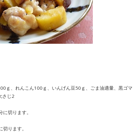
100ｇ、れんこん100ｇ、いんげん豆50ｇ、ごま油適量、黒ゴマ
大さじ2
分に切ります。
に切ります。
。