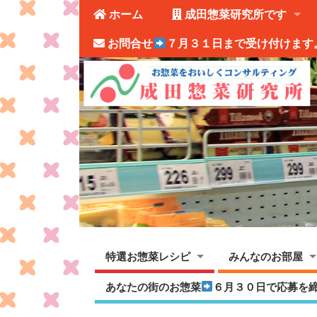
ホーム
成田惣菜研究所です
お問合せ
７月３１日まで受け付けます
特選お惣菜レシピ
みんなのお部屋
あなたの街のお惣菜
６月３０日で応募を