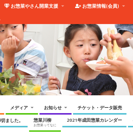
お惣菜やさん開業支援
お惣菜情報(会員)
。
メディア
お知らせ
チケット・データ販売
惣菜川柳
2021年成田惣菜カレンダー
締切ました。
お惣菜ってなに