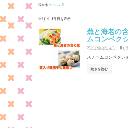
現在地:
ホーム
»
栗
全1件中 1件目を表示
蕪と海老の含
ムコンベク
2017年9月14日
お
スチームコンベクショ
続きを読む