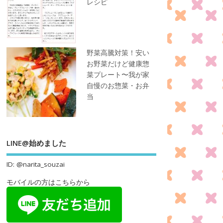
レシピ
野菜高騰対策！安い
お野菜だけど健康惣
菜プレート〜我が家
自慢のお惣菜・お弁
当
LINE@始めました
ID: @narita_souzai
モバイルの方はこちらから