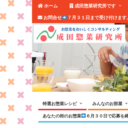
ホーム
成田惣菜研究所です
お問合せ
７月３１日まで受け付けます
特選お惣菜レシピ
みんなのお部屋
あなたの街のお惣菜
６月３０日で応募を