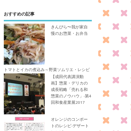
おすすめの記事
きんぴら〜我が家自
慢のお惣菜・お弁当
トマトとイカの煮込み～野菜ソムリエ・レシピ
【成田代表講演動
画】惣菜・デリカの
成長戦略「売れる和
惣菜のノウハウ」-第4
回和食産業展2017
オレンジのコンポー
トのレシピ-デザート