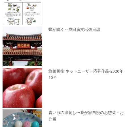
蝉が鳴く～成田廣文出張日誌
惣菜川柳 ネットユーザー応募作品-2020年
10号
青い卵の串刺し〜我が家自慢のお惣菜・お
弁当