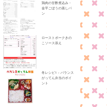
鶏肉の甘酢煮込み・
金平ごぼうの蒸しパ
ン
ローストポークきの
こソース添え
冬レシピ1 – バランス
がってん弁当のポイ
ント