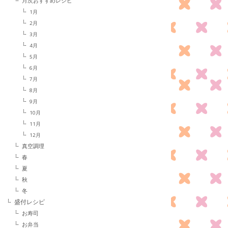
月次おすすめレシピ
1月
2月
3月
4月
5月
6月
7月
8月
9月
10月
11月
12月
真空調理
春
夏
秋
冬
盛付レシピ
お寿司
お弁当