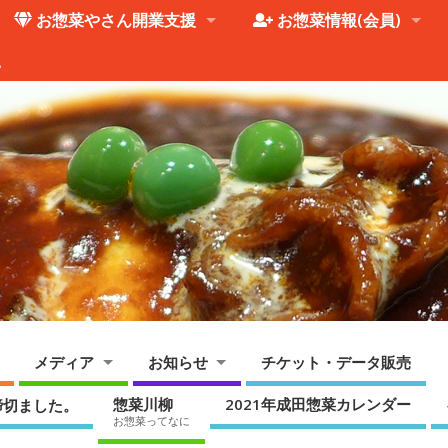
お惣菜やさん開業支援
お惣菜情報(会員)
。
メディア
お知らせ
チケット・データ販売
惣菜川柳
2021年成田惣菜カレンダー
締切ました。
お惣菜ってなに