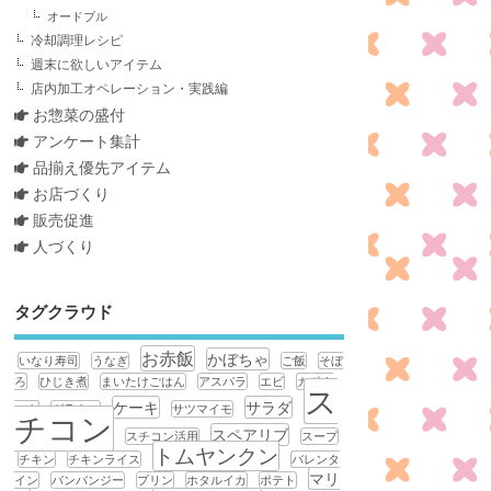
オードブル
冷却調理レシピ
週末に欲しいアイテム
店内加工オペレーション・実践編
お惣菜の盛付
アンケート集計
品揃え優先アイテム
お店づくり
販売促進
人づくり
タグクラウド
お赤飯
かぼちゃ
いなり寿司
うなぎ
ご飯
そぼ
ろ
ひじき煮
まいたけごはん
アスパラ
エビ
カポナ
ス
ケーキ
サラダ
ータ
グラタン
サツマイモ
チコン
スペアリブ
スチコン活用
スープ
トムヤンクン
チキン
チキンライス
バレンタ
マリ
イン
バンバンジー
プリン
ホタルイカ
ポテト