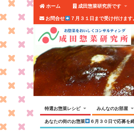
ホーム
成田惣菜研究所です
お問合せ
７月３１日まで受け付けます
特選お惣菜レシピ
みんなのお部屋
あなたの街のお惣菜
６月３０日で応募を