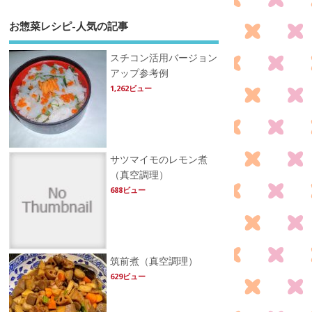
お惣菜レシピ-人気の記事
スチコン活用バージョン
アップ参考例
1,262ビュー
サツマイモのレモン煮
（真空調理）
688ビュー
筑前煮（真空調理）
629ビュー