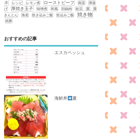
ネ
ローストビーフ
レシピ
レモン煮
南蛮
厚揚
厚焼き玉子
げ
味噌煮
和風
回鍋肉
枝豆
栗
栗
焼き物
きんとん
海老
炊き込みご飯
炊込みご飯
焼豚
おすすめの記事
エスカベッシュ
海鮮丼
夏