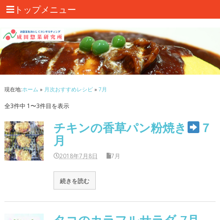
トップメニュー
現在地:
ホーム
»
月次おすすめレシピ
»
7月
全3件中 1〜3件目を表示
チキンの香草パン粉焼き
７
月
2018年7月8日
7月
続きを読む
タコのカラフルサラダ-7月