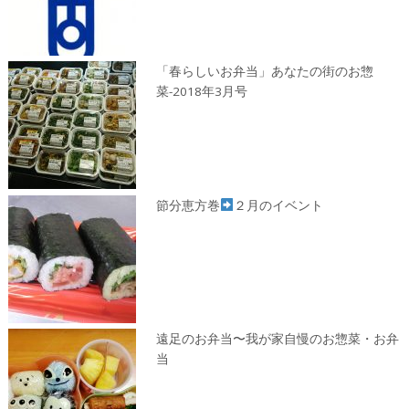
「春らしいお弁当」あなたの街のお惣
菜-2018年3月号
節分恵方巻
２月のイベント
遠足のお弁当〜我が家自慢のお惣菜・お弁
当