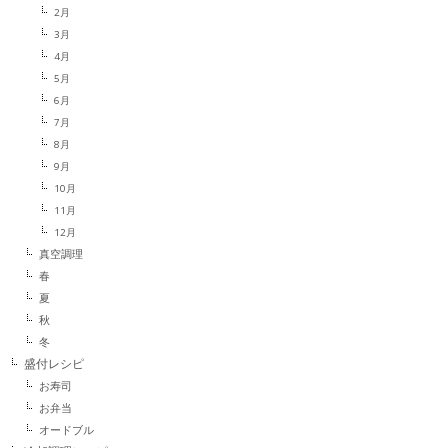
2月
3月
4月
5月
6月
7月
8月
9月
10月
11月
12月
真空調理
春
夏
秋
冬
盛付レシピ
お寿司
お弁当
オードブル