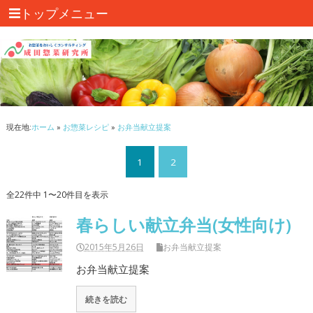
トップメニュー
現在地:
ホーム
»
お惣菜レシピ
»
お弁当献立提案
1
2
全22件中 1〜20件目を表示
春らしい献立弁当(女性向け)
2015年5月26日
お弁当献立提案
お弁当献立提案
続きを読む