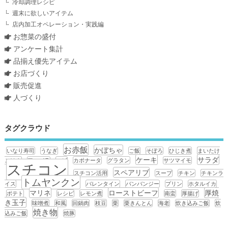
冷却調理レシピ
週末に欲しいアイテム
店内加工オペレーション・実践編
お惣菜の盛付
アンケート集計
品揃え優先アイテム
お店づくり
販売促進
人づくり
タグクラウド
お赤飯
かぼちゃ
いなり寿司
うなぎ
ご飯
そぼろ
ひじき煮
まいたけ
ケーキ
サラダ
ごはん
アスパラ
エビ
カポナータ
グラタン
サツマイモ
スチコン
スペアリブ
スチコン活用
スープ
チキン
チキンラ
トムヤンクン
イス
バレンタイン
バンバンジー
プリン
ホタルイカ
マリネ
ローストビーフ
厚焼
ポテト
レシピ
レモン煮
南蛮
厚揚げ
き玉子
味噌煮
和風
回鍋肉
枝豆
栗
栗きんとん
海老
炊き込みご飯
炊
焼き物
込みご飯
焼豚