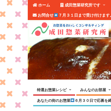
ホーム
成田惣菜研究所です
お問合せ
７月３１日まで受け付けます
特選お惣菜レシピ
みんなのお部屋
あなたの街のお惣菜
６月３０日で応募を