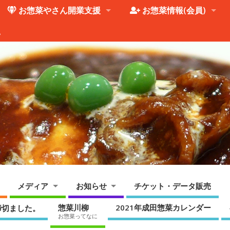
お惣菜やさん開業支援
お惣菜情報(会員)
。
メディア
お知らせ
チケット・データ販売
惣菜川柳
2021年成田惣菜カレンダー
締切ました。
お惣菜ってなに