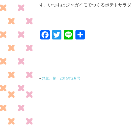
す。いつもはジャガイモでつくるポテトサラ
F
T
Li
共
ac
w
n
有
e
itt
e
b
er
o
o
«
惣菜川柳 2016年2月号
k