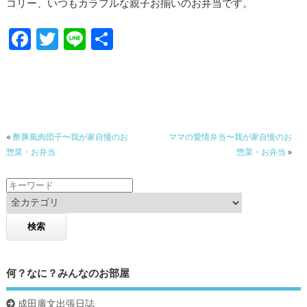
コリー、いつもカラフルな親子お揃いのお弁当です。
F
T
Li
共
ac
w
n
有
e
itt
e
b
er
o
«
酢豚風肉団子〜我が家自慢のお
ママの愛情弁当〜我が家自慢のお
o
惣菜・お弁当
惣菜・お弁当
»
k
何？なに？みんなのお部屋
成田廣文出張日誌