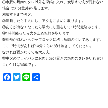
①市販の焼肉のタレ以外を深鍋に入れ、炭酸水で肉が隠れない
場合は水(分量外)を足します。
沸騰するまで強火。
②沸騰したら中火にし、アクをこまめに取ります。
③あくが出なくなったら弱火にし蓋をして1時間煮込みます。
④1時間経ったら火を止め粗熱を取ります
⑤粗熱が取れたらジップロックに移し焼肉のタレであえます。
ここで時間があれば30分くらい浸け置きしてください。
なければ置かなくても大丈夫。
⑥中火のフライパンにお肉と浸け置きの焼肉のタレをいれ焦げ
目が付けば完成です。
F
T
Li
共
ac
w
n
有
e
itt
e
b
er
o