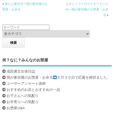
«
楽ちん家弁当〜我が家自慢のお
なすとトマトのマスタードいた
o
惣菜・お弁当
め〜我が家自慢のお惣菜・お弁
k
当
»
何？なに？みんなのお部屋
成田廣文出張日誌
我が家自慢のお惣菜・お弁当
６月３０日で応募を締切ました。
ユーザーアンケート抜粋
おすすめのお店とおすすめの一品
お子さんへの気配り
お年寄りへの気配り
お惣菜Q&A