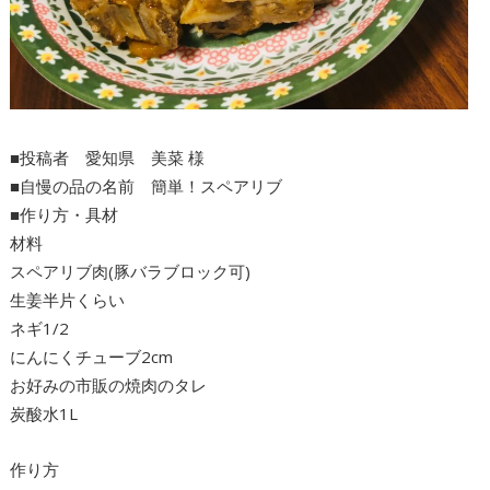
■投稿者 愛知県 美菜 様
■自慢の品の名前 簡単！スペアリブ
■作り方・具材
材料
スペアリブ肉(豚バラブロック可)
生姜半片くらい
ネギ1/2
にんにくチューブ2cm
お好みの市販の焼肉のタレ
炭酸水1L
作り方