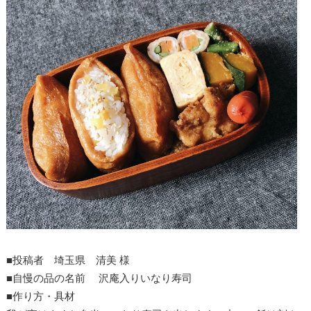
■投稿者 埼玉県 清美 様
■自慢の品の名前 沢庵入りいなり寿司
■作り方・具材