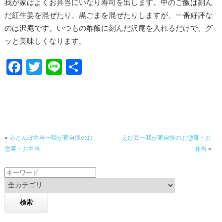
我が家はよくお弁当にいなり寿司を出します。中のご飯は刻ん
だ紅生姜を混ぜたり、黒ごまを混ぜたりしますが、一番好評な
のは沢庵です。いつもの酢飯に刻んだ沢庵を入れるだけで、グ
ッと美味しくなります。
F
T
Li
共
ac
w
n
有
e
itt
e
b
er
o
«
赤とんぼ弁当〜我が家自慢のお
えび豆〜我が家自慢のお惣菜・お
o
惣菜・お弁当
弁当
»
k