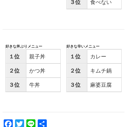
３位
食べない
好きな丼ぶりメニュー
好きな辛いメニュー
１位
親子丼
１位
カレー
２位
かつ丼
２位
キムチ鍋
３位
牛丼
３位
麻婆豆腐
F
T
Li
共