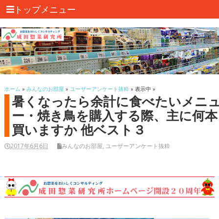
トップメニュー
ホーム
»
みんなのお部屋
»
ユーザーアンケート抜粋
» 表示中 »
暑くなったら余計に食べたいメニ
ー・焼き鳥を購入する際、主に何本
買いますか 他ベスト３
2017年6月6日
みんなのお部屋
,
ユーザーアンケート抜粋