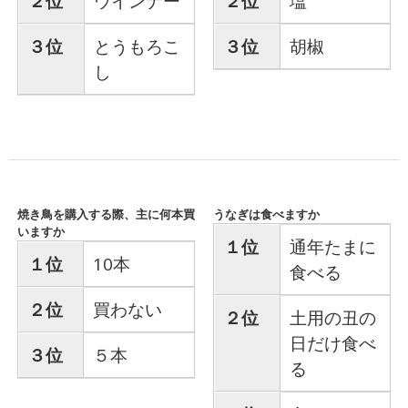
２位
ウインナー
２位
塩
３位
とうもろこ
３位
胡椒
し
焼き鳥を購入する際、主に何本買
うなぎは食べますか
いますか
１位
通年たまに
１位
10本
食べる
２位
買わない
２位
土用の丑の
日だけ食べ
３位
５本
る