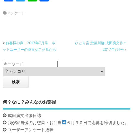
ac
w
n
有
e
itt
e
アンケート
b
er
o
o
«
お客様の声 – 2017年7月号 ネ
ひとり言 惣菜川柳 成田廣文作 ~
ットユーザーの率直なご意見から
2017年7月号
»
k
何？なに？みんなのお部屋
成田廣文出張日誌
我が家自慢のお惣菜・お弁当
６月３０日で応募を締切ました。
ユーザーアンケート抜粋