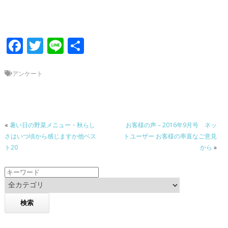
F
T
Li
共
ac
w
n
有
e
itt
e
アンケート
b
er
o
o
«
暑い日の野菜メニュー・秋らし
お客様の声 – 2016年9月号 ネッ
さはいつ頃から感じますか他ベス
トユーザー お客様の率直なご意見
k
ト20
から
»