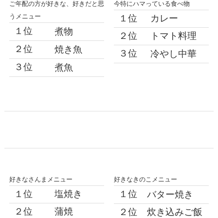
ご年配の方が好きな、好きだと思
今特にハマっている食べ物
うメニュー
１位
カレー
１位
煮物
２位
トマト料理
２位
焼き魚
３位
冷やし中華
３位
煮魚
好きなさんまメニュー
好きなきのこメニュー
１位
塩焼き
１位
バター焼き
２位
蒲焼
２位
炊き込みご飯