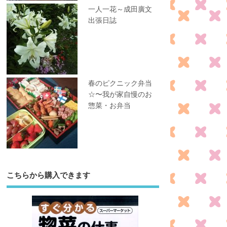
一人一花～成田廣文
出張日誌
春のピクニック弁当
☆〜我が家自慢のお
惣菜・お弁当
こちらから購入できます