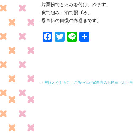
片栗粉でとろみを付け、冷ます。
皮で包み、油で揚げる。
母直伝の自慢の春巻きです。
F
T
Li
共
ac
w
n
有
e
itt
e
b
er
o
o
«
無限とうもろこしご飯〜我が家自慢のお惣菜・お弁当
k