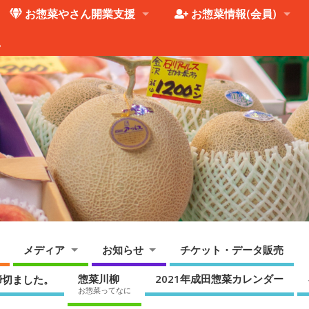
お惣菜やさん開業支援
お惣菜情報(会員)
。
メディア
お知らせ
チケット・データ販売
惣菜川柳
2021年成田惣菜カレンダー
締切ました。
お惣菜ってなに