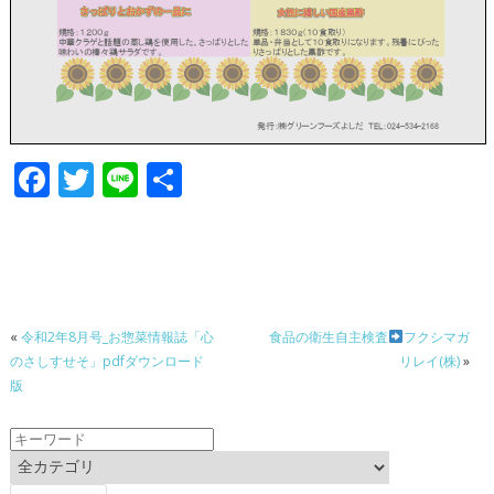
F
T
Li
共
ac
w
n
有
e
itt
e
b
er
o
«
令和2年8月号_お惣菜情報誌「心
食品の衛生自主検査
フクシマガ
o
のさしすせそ」pdfダウンロード
リレイ(株)
»
k
版