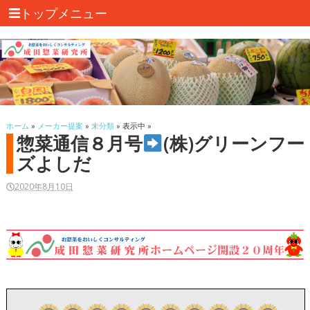
トップメニュー
ホーム
»
メーカー提案
»
未分類
» 表示中 »
惣菜通信８月号
(株)グリーンフー
ズよしだ
2020年8月10日