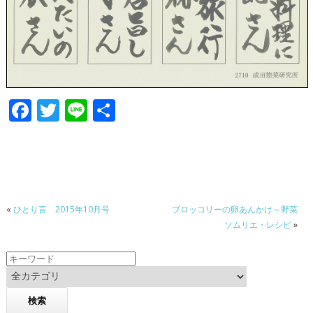
F
T
Li
共
ac
w
n
有
e
itt
e
b
er
o
«
ひとり言 2015年10月号
ブロッコリーの卵あんかけ～野菜
o
ソムリエ・レシピ
»
k