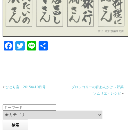
F
T
Li
共
ac
w
n
有
e
itt
e
b
er
o
«
ひとり言 2015年10月号
ブロッコリーの卵あんかけ～野菜
o
ソムリエ・レシピ
»
k