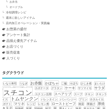
お弁当
オードブル
冷却調理レシピ
週末に欲しいアイテム
店内加工オペレーション・実践編
お惣菜の盛付
アンケート集計
品揃え優先アイテム
お店づくり
販売促進
人づくり
タグクラウド
お赤飯
かぼちゃ
いなり寿司
うなぎ
ご飯
そぼろ
ひじき煮
まいたけ
ケーキ
サラダ
ごはん
アスパラ
エビ
カポナータ
グラタン
サツマイモ
スチコン
スペアリブ
スチコン活用
スープ
チキン
チキンラ
トムヤンクン
イス
バレンタイン
バンバンジー
プリン
ホタルイカ
マリネ
ローストビーフ
厚焼
ポテト
レシピ
レモン煮
南蛮
厚揚げ
き玉子
味噌煮
和風
回鍋肉
枝豆
栗
栗きんとん
海老
炊き込みご飯
炊