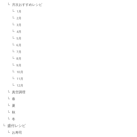
月次おすすめレシピ
1月
2月
3月
4月
5月
6月
7月
8月
9月
10月
11月
12月
真空調理
春
夏
秋
冬
盛付レシピ
お寿司