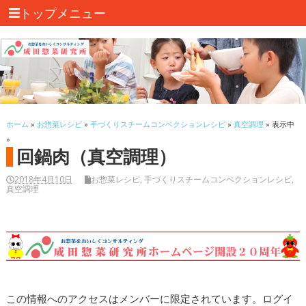
トップメニュー
ホーム
»
お惣菜レシピ
»
手づくりスチームコンベクションレシピ
»
真空調理
» 表示中
»
回鍋肉（真空調理）
2018年4月10日
お惣菜レシピ
,
手づくりスチームコンベクションレシピ
,
真空調理
この情報へのアクセスはメンバーに限定されています。ログイ