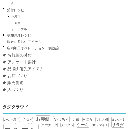
冬
盛付レシピ
お寿司
お弁当
オードブル
冷却調理レシピ
週末に欲しいアイテム
店内加工オペレーション・実践編
お惣菜の盛付
アンケート集計
品揃え優先アイテム
お店づくり
販売促進
人づくり
タグクラウド
お赤飯
かぼちゃ
いなり寿司
うなぎ
ご飯
そぼろ
ひじき煮
まいたけ
ケーキ
サラダ
ごはん
アスパラ
エビ
カポナータ
グラタン
サツマイモ