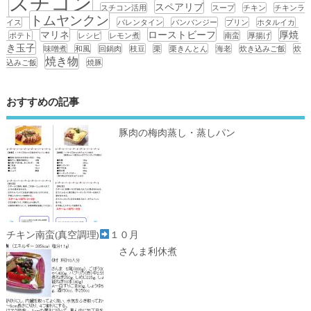
スチコン
スペアリブ
スチコン活用
スープ
チキン
チキンラ
トムヤンクン
イス
バレンタイン
バンバンジー
プリン
ホタルイカ
マリネ
ローストビーフ
厚焼
ポテト
レシピ
レモン煮
南蛮
厚揚げ
き玉子
味噌煮
和風
回鍋肉
枝豆
栗
栗きんとん
海老
炊き込みご飯
炊
焼き物
込みご飯
焼豚
おすすめの記事
豚肉の梅肉蒸し・蒸しパン
チキン南蛮(真空調理)
１０月
さんま利休煮