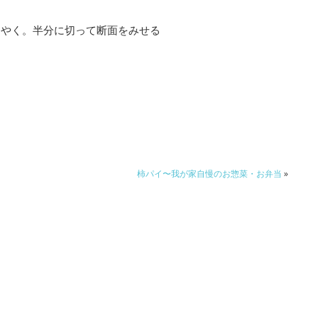
をやく。半分に切って断面をみせる
柿パイ〜我が家自慢のお惣菜・お弁当
»