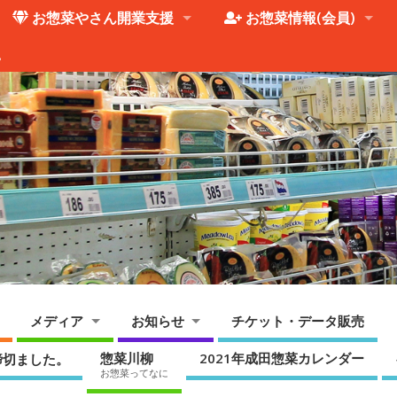
お惣菜やさん開業支援
お惣菜情報(会員)
。
メディア
お知らせ
チケット・データ販売
惣菜川柳
2021年成田惣菜カレンダー
締切ました。
お惣菜ってなに