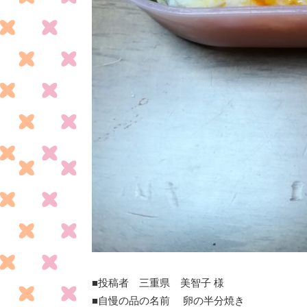
■投稿者
三重県
美智子
様
■自慢の品の名前
卵の半分焼き