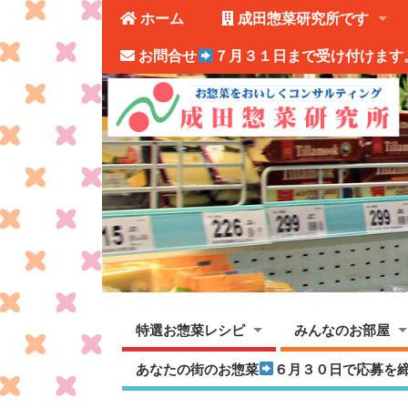
ホーム
成田惣菜研究所です
お問合せ
７月３１日まで受け付けます
特選お惣菜レシピ
みんなのお部屋
あなたの街のお惣菜
６月３０日で応募を