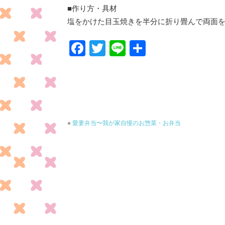
■作り方・具材
塩をかけた目玉焼きを半分に折り畳んで両面
F
T
Li
共
ac
w
n
有
e
itt
e
b
er
o
o
«
愛妻弁当〜我が家自慢のお惣菜・お弁当
k