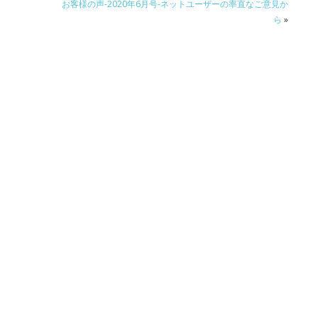
お客様の声-2020年6月号-ネットユーザーの率直なご意見か
ら
»