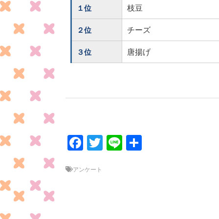
枝豆
１位
チーズ
２位
唐揚げ
３位
F
T
Li
共
ac
w
n
有
e
itt
e
アンケート
b
er
o