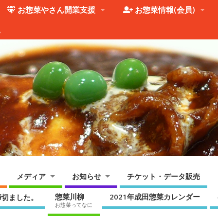
お惣菜やさん開業支援
お惣菜情報(会員)
。
メディア
お知らせ
チケット・データ販売
惣菜川柳
2021年成田惣菜カレンダー
締切ました。
お惣菜ってなに