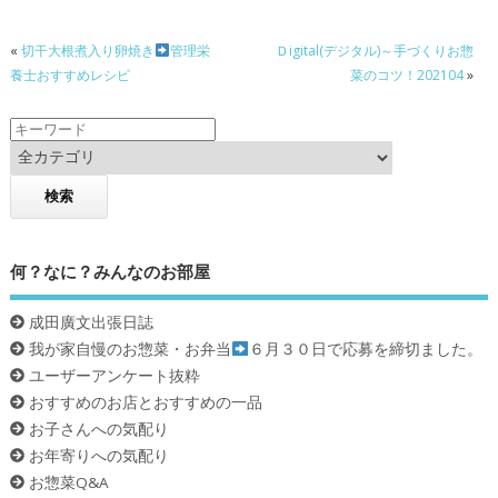
o
«
切干大根煮入り卵焼き
管理栄
Ｄigital(デジタル)～手づくりお惣
o
養士おすすめレシピ
菜のコツ！202104
»
k
何？なに？みんなのお部屋
成田廣文出張日誌
我が家自慢のお惣菜・お弁当
６月３０日で応募を締切ました。
ユーザーアンケート抜粋
おすすめのお店とおすすめの一品
お子さんへの気配り
お年寄りへの気配り
お惣菜Q&A