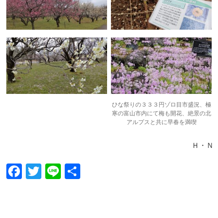
ひな祭りの３３３円ゾロ目市盛況、極
寒の富山市内にて梅も開花、絶景の北
アルプスと共に早春を満喫
Ｈ・Ｎ
F
T
Li
共
ac
w
n
有
e
itt
e
b
er