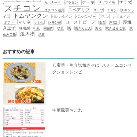
ケーキ
サラダ
ごはん
アスパラ
エビ
カポナータ
グラタン
サツマイモ
スチコン
スペアリブ
スチコン活用
スープ
チキン
チキンラ
トムヤンクン
イス
バレンタイン
バンバンジー
プリン
ホタルイカ
マリネ
ローストビーフ
厚焼
ポテト
レシピ
レモン煮
南蛮
厚揚げ
き玉子
味噌煮
和風
回鍋肉
枝豆
栗
栗きんとん
海老
炊き込みご飯
炊
焼き物
込みご飯
焼豚
おすすめの記事
八宝菜・魚介塩焼きそば~スチームコンベ
クションレシピ
中華風栗おこわ