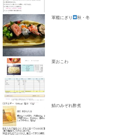
軍艦にぎり
秋・冬
栗おこわ
鯖のみぞれ酢煮