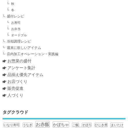
秋
冬
盛付レシピ
お寿司
お弁当
オードブル
冷却調理レシピ
週末に欲しいアイテム
店内加工オペレーション・実践編
お惣菜の盛付
アンケート集計
品揃え優先アイテム
お店づくり
販売促進
人づくり
タグクラウド
お赤飯
かぼちゃ
いなり寿司
うなぎ
ご飯
そぼろ
ひじき煮
まいたけ