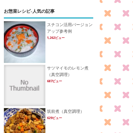
お惣菜レシピ-人気の記事
スチコン活用バージョン
アップ参考例
1,262ビュー
サツマイモのレモン煮
（真空調理）
687ビュー
筑前煮（真空調理）
629ビュー