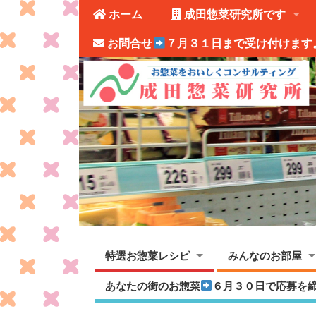
ホーム
成田惣菜研究所です
お問合せ
７月３１日まで受け付けます
特選お惣菜レシピ
みんなのお部屋
あなたの街のお惣菜
６月３０日で応募を