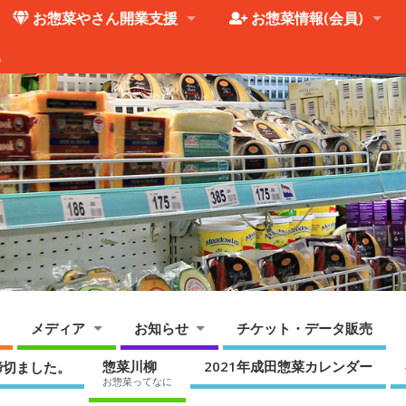
お惣菜やさん開業支援
お惣菜情報(会員)
。
メディア
お知らせ
チケット・データ販売
惣菜川柳
2021年成田惣菜カレンダー
締切ました。
お惣菜ってなに