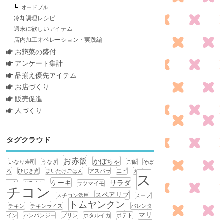
オードブル
冷却調理レシピ
週末に欲しいアイテム
店内加工オペレーション・実践編
お惣菜の盛付
アンケート集計
品揃え優先アイテム
お店づくり
販売促進
人づくり
タグクラウド
お赤飯
かぼちゃ
いなり寿司
うなぎ
ご飯
そぼ
ろ
ひじき煮
まいたけごはん
アスパラ
エビ
カポナ
ス
ケーキ
サラダ
ータ
グラタン
サツマイモ
チコン
スペアリブ
スチコン活用
スープ
トムヤンクン
チキン
チキンライス
バレンタ
マリ
イン
バンバンジー
プリン
ホタルイカ
ポテト