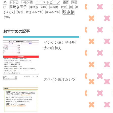
ネ
ローストビーフ
レシピ
レモン煮
南蛮
厚揚
厚焼き玉子
げ
味噌煮
和風
回鍋肉
枝豆
栗
栗
焼き物
きんとん
海老
炊き込みご飯
炊込みご飯
焼豚
おすすめの記事
インゲン豆と辛子明
太の白和え
スペイン風オムレツ