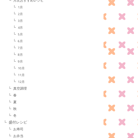
月次おすすめレシピ
1月
2月
3月
4月
5月
6月
7月
8月
9月
10月
11月
12月
真空調理
春
夏
秋
冬
盛付レシピ
お寿司
お弁当