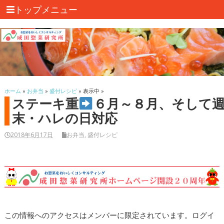
トップメニュー
ホーム
»
お弁当
»
盛付レシピ
» 表示中 »
ステーキ重
６月～８月、そして
末・ハレの日対応
2018年6月17日
お弁当
,
盛付レシピ
この情報へのアクセスはメンバーに限定されています。ログイ