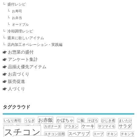
盛付レシピ
お寿司
お弁当
オードブル
冷却調理レシピ
週末に欲しいアイテム
店内加工オペレーション・実践編
お惣菜の盛付
アンケート集計
品揃え優先アイテム
お店づくり
販売促進
人づくり
タグクラウド
お赤飯
かぼちゃ
いなり寿司
うなぎ
ご飯
そぼろ
ひじき煮
まいたけ
ケーキ
サラダ
ごはん
アスパラ
エビ
カポナータ
グラタン
サツマイモ
スチコン
スペアリブ
スチコン活用
スープ
チキン
チキンラ