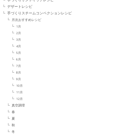
デザートレシピ
手づくりスチームコンベクションレシピ
月次おすすめレシピ
1月
2月
3月
4月
5月
6月
7月
8月
9月
10月
11月
12月
真空調理
春
夏
秋
冬