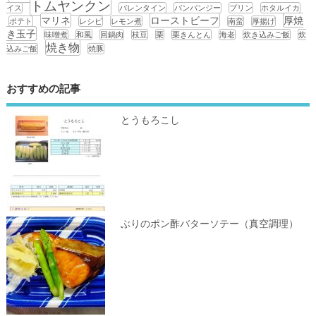
トムヤンクン
イス
バレンタイン
バンバンジー
プリン
ホタルイカ
マリネ
ローストビーフ
厚焼
ポテト
レシピ
レモン煮
南蛮
厚揚げ
き玉子
味噌煮
和風
回鍋肉
枝豆
栗
栗きんとん
海老
炊き込みご飯
炊
焼き物
込みご飯
焼豚
おすすめの記事
とうもろこし
ぶりのポン酢バターソテー（真空調理）