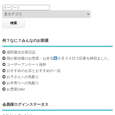
k
何？なに？みんなのお部屋
成田廣文出張日誌
我が家自慢のお惣菜・お弁当
６月３０日で応募を締切ました。
ユーザーアンケート抜粋
おすすめのお店とおすすめの一品
お子さんへの気配り
お年寄りへの気配り
お惣菜Q&A
会員様ログインステータス