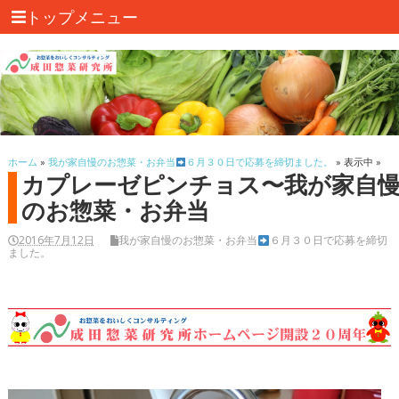
トップメニュー
ホーム
»
我が家自慢のお惣菜・お弁当
６月３０日で応募を締切ました。
» 表示中 »
カプレーゼピンチョス〜我が家自
のお惣菜・お弁当
2016年7月12日
我が家自慢のお惣菜・お弁当
６月３０日で応募を締切
ました。