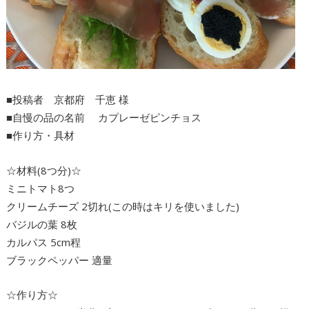
■投稿者 京都府 千恵 様
■自慢の品の名前 カプレーゼピンチョス
■作り方・具材
☆材料(8つ分)☆
ミニトマト8つ
クリームチーズ 2切れ(この時はキリを使いました)
バジルの葉 8枚
カルパス 5cm程
ブラックペッパー 適量
☆作り方☆