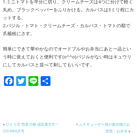
1.ミニトマトを半分に切り、クリームチーズは4つに分けて軽く
丸め、ブラックペッパーをふりかける。カルパスは3ミリ程にカ
ットする。
2.バジル・トマト・クリームチーズ・カルパス・トマトの順で
爪楊枝にさす。
簡単にできて華やかなのでオードブルやお弁当にあと一品とい
う時に覚えておくと便利です(o^^o)バジルがない時はキュウリ
にしてカルパスと並べて刺してもいいです。
F
T
Li
共
ac
w
n
有
e
itt
e
b
er
o
«
ひとり言 惣菜川柳 成田廣文作 ~
キムチギョーザ〜我が家自慢のお
o
2016年8月号
惣菜・お弁当
»