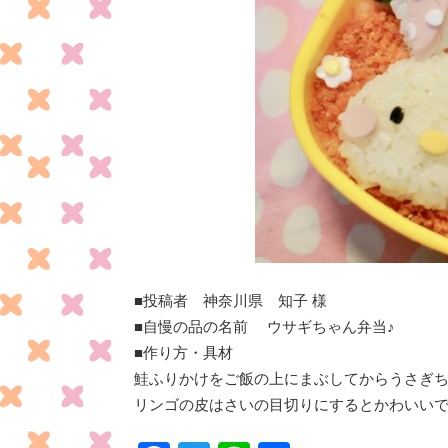
■投稿者
神奈川県
知子
様
■自慢の品の名前
ウサギちゃん弁当♪
■作り方・具材
鮭ふりかけをご飯の上にまぶしてからうさぎち
リンゴの皮はさいの目切りにするとかわいい