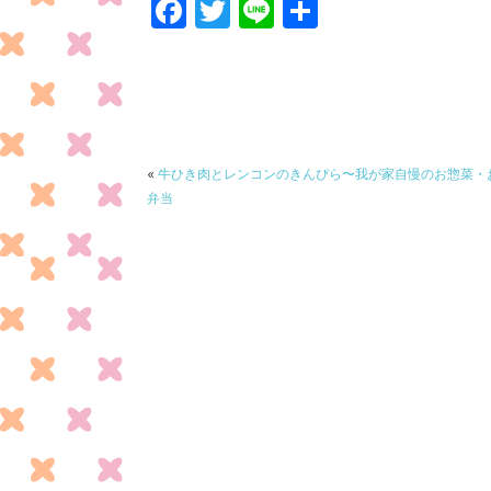
F
T
Li
共
ac
w
n
有
e
itt
e
b
er
o
o
«
牛ひき肉とレンコンのきんぴら〜我が家自慢のお惣菜・
弁当
k