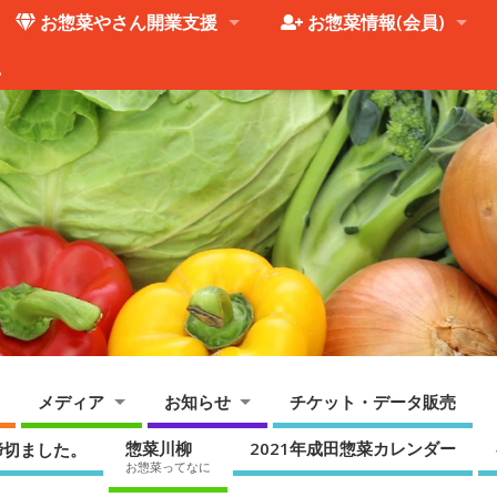
お惣菜やさん開業支援
お惣菜情報(会員)
。
メディア
お知らせ
チケット・データ販売
惣菜川柳
2021年成田惣菜カレンダー
締切ました。
お惣菜ってなに