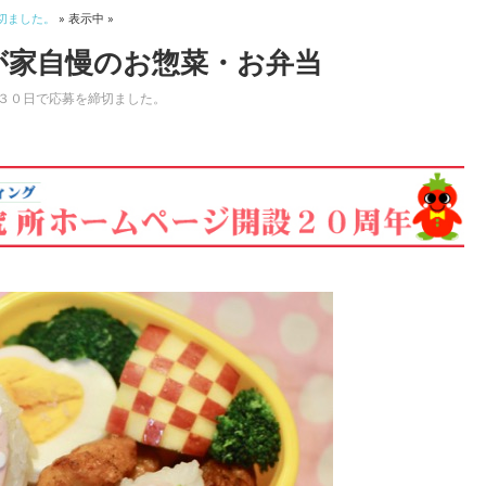
切ました。
» 表示中 »
が家自慢のお惣菜・お弁当
３０日で応募を締切ました。