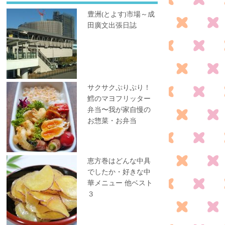
豊洲(とよす)市場～成
田廣文出張日誌
サクサクぷりぷり！
鱈のマヨフリッター
弁当〜我が家自慢の
お惣菜・お弁当
恵方巻はどんな中具
でしたか・好きな中
華メニュー 他ベスト
３