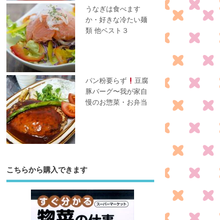
うなぎは食べます
か・好きな冷たい麺
類 他ベスト３
パン粉要らず
豆腐
豚バーグ〜我が家自
慢のお惣菜・お弁当
こちらから購入できます