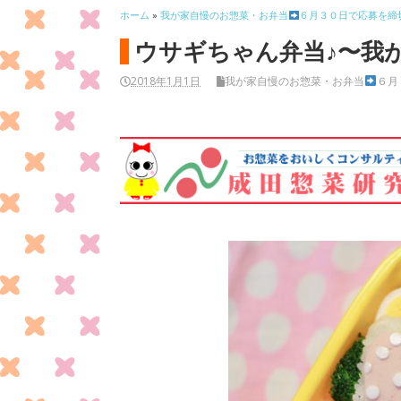
ホーム
»
我が家自慢のお惣菜・お弁当
６月３０日で応募を締
ウサギちゃん弁当♪〜我
2018年1月1日
我が家自慢のお惣菜・お弁当
６月