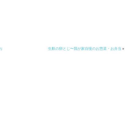
お
生麩の卵とじ〜我が家自慢のお惣菜・お弁当
»