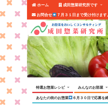
ホーム
成田惣菜研究所です
お問合せ
７月３１日まで受け付けます
特選お惣菜レシピ
みんなのお部屋
あなたの街のお惣菜
６月３０日で応募を