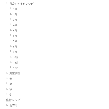
月次おすすめレシピ
1月
2月
3月
4月
5月
6月
7月
8月
9月
10月
11月
12月
真空調理
春
夏
秋
冬
盛付レシピ
お寿司