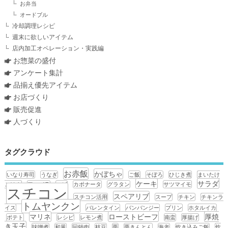
お弁当
オードブル
冷却調理レシピ
週末に欲しいアイテム
店内加工オペレーション・実践編
お惣菜の盛付
アンケート集計
品揃え優先アイテム
お店づくり
販売促進
人づくり
タグクラウド
お赤飯
かぼちゃ
いなり寿司
うなぎ
ご飯
そぼろ
ひじき煮
まいたけ
ケーキ
サラダ
ごはん
アスパラ
エビ
カポナータ
グラタン
サツマイモ
スチコン
スペアリブ
スチコン活用
スープ
チキン
チキンラ
トムヤンクン
イス
バレンタイン
バンバンジー
プリン
ホタルイカ
マリネ
ローストビーフ
厚焼
ポテト
レシピ
レモン煮
南蛮
厚揚げ
き玉子
味噌煮
和風
回鍋肉
枝豆
栗
栗きんとん
海老
炊き込みご飯
炊