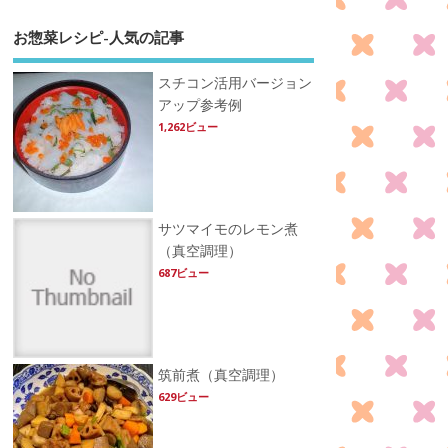
お惣菜レシピ-人気の記事
スチコン活用バージョン
アップ参考例
1,262ビュー
サツマイモのレモン煮
（真空調理）
687ビュー
筑前煮（真空調理）
629ビュー