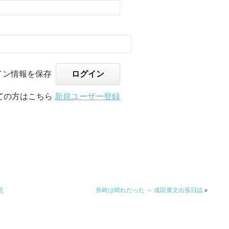
イン情報を保存
ての方はこちら
新規ユーザー登録
意
長崎は晴れだった ～ 成田廣文出張日誌
»