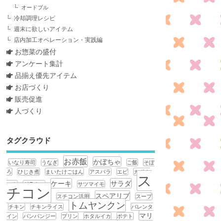
オードブル
冷却調理レシピ
週末に欲しいアイテム
店内加工オペレーション・実践編
お惣菜の盛付
アンケート集計
品揃え優先アイテム
お店づくり
販売促進
人づくり
タグクラウド
お赤飯
かぼちゃ
いなり寿司
うなぎ
ご飯
そぼ
ろ
ひじき煮
まいたけごはん
アスパラ
エビ
カポナ
ス
ケーキ
サラダ
ータ
グラタン
サツマイモ
チコン
スペアリブ
スチコン活用
スープ
トムヤンクン
チキン
チキンライス
バレンタ
マリ
イン
バンバンジー
プリン
ホタルイカ
ポテト