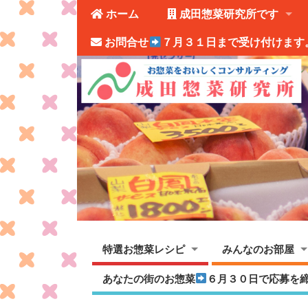
ホーム
成田惣菜研究所です
お問合せ
７月３１日まで受け付けます
特選お惣菜レシピ
みんなのお部屋
あなたの街のお惣菜
６月３０日で応募を