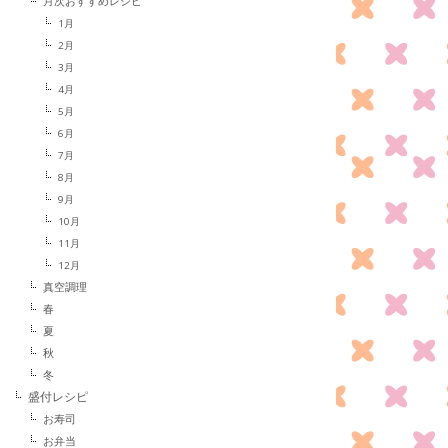
月次おすすめレシピ
1月
2月
3月
4月
5月
6月
7月
8月
9月
10月
11月
12月
真空調理
春
夏
秋
冬
盛付レシピ
お寿司
お弁当