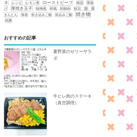
ネ
ローストビーフ
レシピ
レモン煮
南蛮
厚揚
厚焼き玉子
げ
味噌煮
和風
回鍋肉
枝豆
栗
栗
焼き物
きんとん
海老
炊き込みご飯
炊込みご飯
焼豚
おすすめの記事
夏野菜のゼリーサラ
ダ
牛ヒレ肉のステーキ
（真空調理）