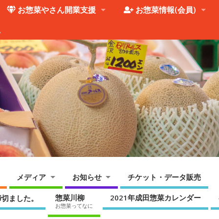
お惣菜やさん開業支援
お惣菜情報(会員)
。
メディア
お知らせ
チケット・データ販売
惣菜川柳
2021年成田惣菜カレンダー
締切ました。
お惣菜ってなに