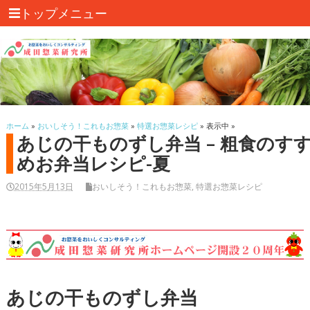
トップメニュー
ホーム
»
おいしそう！これもお惣菜
»
特選お惣菜レシピ
» 表示中 »
あじの干ものずし弁当 – 粗食のす
めお弁当レシピ-夏
2015年5月13日
おいしそう！これもお惣菜
,
特選お惣菜レシピ
あじの干ものずし弁当