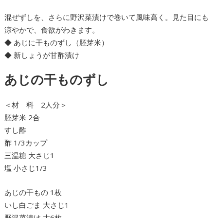
混ぜずしを、さらに野沢菜漬けで巻いて風味高く。見た目にも
涼やかで、食欲がわきます。
◆ あじに干ものずし（胚芽米）
◆ 新しょうが甘酢漬け
あじの干ものずし
＜材 料 2人分＞
胚芽米 2合
すし酢
酢 1/3カップ
三温糖 大さじ1
塩 小さじ1/3
あじの干もの 1枚
いし白ごま 大さじ1
野沢菜漬け 大6枚