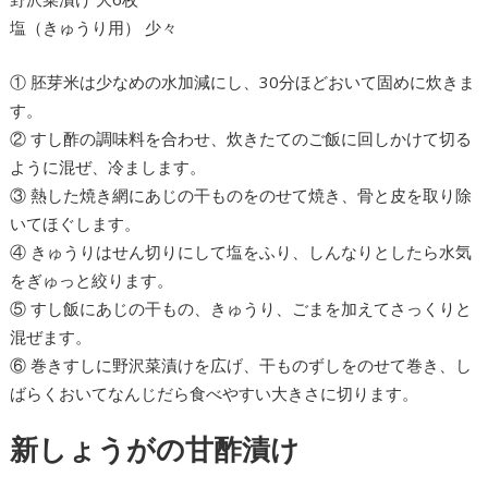
塩（きゅうり用） 少々
① 胚芽米は少なめの水加減にし、30分ほどおいて固めに炊きま
す。
② すし酢の調味料を合わせ、炊きたてのご飯に回しかけて切る
ように混ぜ、冷まします。
③ 熱した焼き網にあじの干ものをのせて焼き、骨と皮を取り除
いてほぐします。
④ きゅうりはせん切りにして塩をふり、しんなりとしたら水気
をぎゅっと絞ります。
⑤ すし飯にあじの干もの、きゅうり、ごまを加えてさっくりと
混ぜます。
⑥ 巻きすしに野沢菜漬けを広げ、干ものずしをのせて巻き、し
ばらくおいてなんじだら食べやすい大きさに切ります。
新しょうがの甘酢漬け