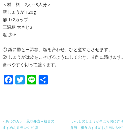
＜材 料 2人～3人分＞
新しょうが 120g
酢 1/2カップ
三温糖 大さじ3
塩 少々
① 鍋に酢と三温糖、塩を合わせ、ひと煮立ちさせます。
② しょうがは皮をこそげるようにしてむき、甘酢に漬けます。
食べやすく切って盛ります。
F
T
Li
共
ac
w
n
有
e
itt
e
b
er
o
«
あじのカレー風味弁当 – 粗食の
いわしのしょうがそぼろおにぎり
o
すすめお弁当レシピ-夏
弁当 – 粗食のすすめお弁当レシピ-