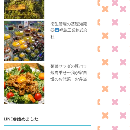
衛生管理の基礎知識
⑥
福島工業株式会
社
菊菜サラダの豚バラ
焼肉乗せ〜我が家自
慢のお惣菜・お弁当
LINE@始めました