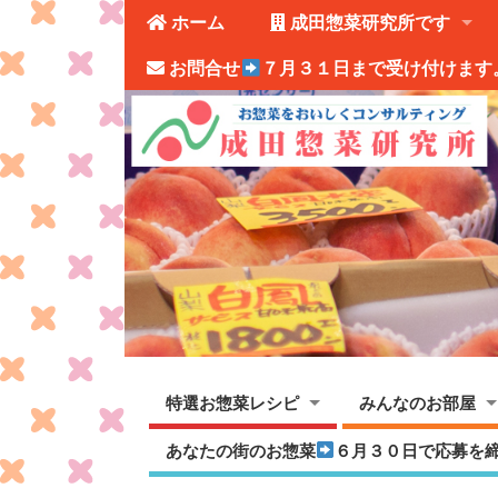
ホーム
成田惣菜研究所です
お問合せ
７月３１日まで受け付けます
特選お惣菜レシピ
みんなのお部屋
あなたの街のお惣菜
６月３０日で応募を