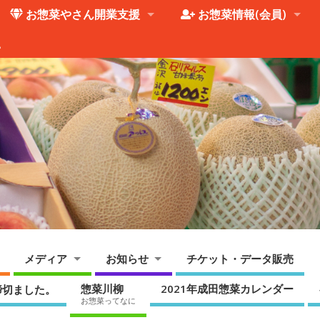
お惣菜やさん開業支援
お惣菜情報(会員)
。
メディア
お知らせ
チケット・データ販売
惣菜川柳
2021年成田惣菜カレンダー
締切ました。
お惣菜ってなに