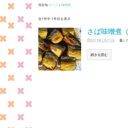
現在地:
ホーム
»
味噌煮
全1件中 1件目を表示
さば味噌煮
2017年2月11日
お
続きを読む