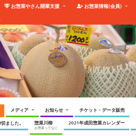
お惣菜やさん開業支援
お惣菜情報(会員)
。
メディア
お知らせ
チケット・データ販売
惣菜川柳
2021年成田惣菜カレンダー
締切ました。
お惣菜ってなに