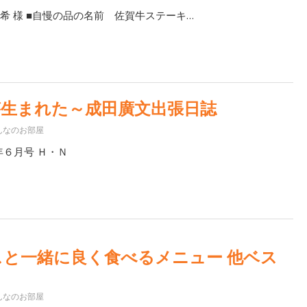
希 様 ■自慢の品の名前 佐賀牛ステーキ…
が生まれた～成田廣文出張日誌
んなのお部屋
年６月号 Ｈ・Ｎ
と一緒に良く食べるメニュー 他ベス
んなのお部屋