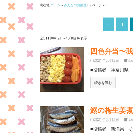
現在地:
ホーム
»
みんなのお部屋
( » ページ 2)
‹
1
全511件中 21〜40件目を表示
四色弁当〜
2021年5月12日
我
■投稿者 神奈川県 
続きを読む
鰯の梅生姜
2021年5月12日
我
■投稿者 新潟県 そ