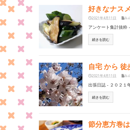
好きなナスメ
2021年4月11日
み
アンケート集計抜粋 
続きを読む
自宅 から 
2021年4月11日
み
出張日誌 - ２０２１
続きを読む
節分恵方巻は