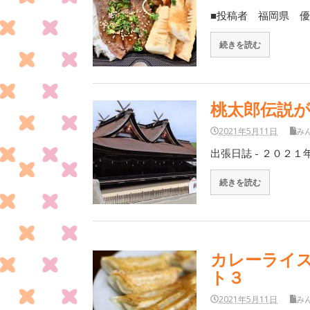
■投稿者 福岡県 優
続きを読む
桃太郎伝説
2021年5月11日
み
出張日誌 - ２０２１
続きを読む
カレーライス
ト３
2021年5月11日
み