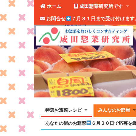
ホーム
成田惣菜研究所です
お問合せ
７月３１日まで受け付けます
特選お惣菜レシピ
みんなのお部屋
あなたの街のお惣菜
６月３０日で応募を