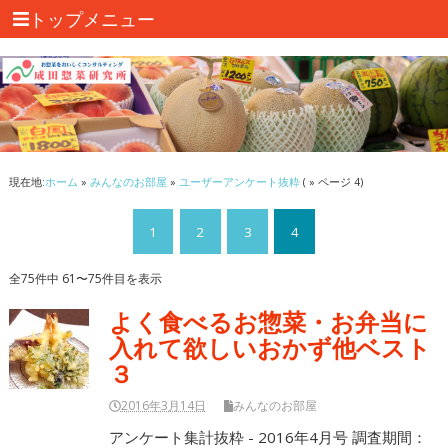
トップメニュー
現在地:
ホーム
»
みんなのお部屋
»
ユーザーアンケート抜粋
( » ページ 4)
1
2
3
4
全75件中 61〜75件目を表示
よく食べるお惣菜・お弁当に
入れて欲しいおかず他ベスト
３
2016年3月14日
みんなのお部屋
アンケート集計抜粋 - 2016年4月号 調査期間：