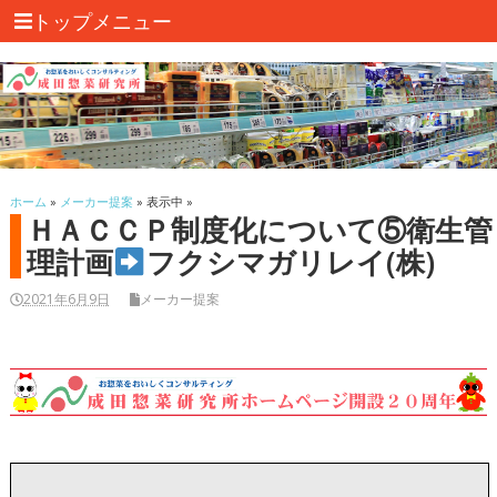
トップメニュー
ホーム
»
メーカー提案
» 表示中 »
ＨＡＣＣＰ制度化について⑤衛生管
理計画
フクシマガリレイ(株)
2021年6月9日
メーカー提案