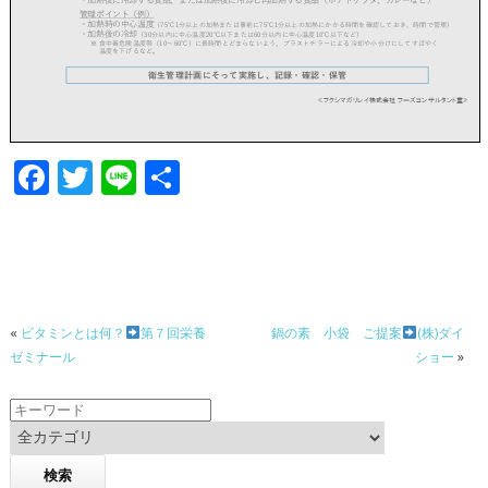
F
T
Li
共
ac
w
n
有
e
itt
e
b
er
o
«
ビタミンとは何？
第７回栄養
鍋の素 小袋 ご提案
(株)ダイ
o
ゼミナール
ショー
»
k