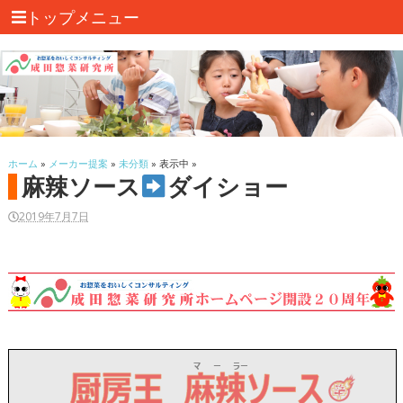
トップメニュー
ホーム
»
メーカー提案
»
未分類
» 表示中 »
麻辣ソース
ダイショー
2019年7月7日