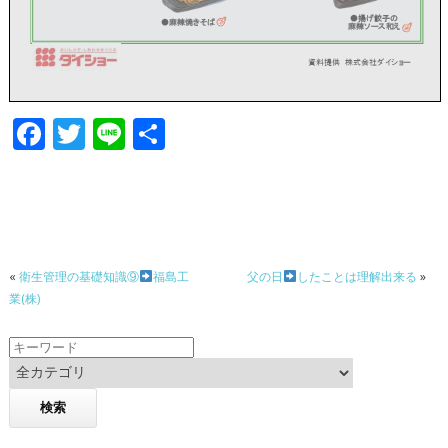
F
T
Li
共
ac
w
n
有
e
itt
e
b
er
o
«
衛生管理の基礎知識⑨
福島工
父の日
したことは理解出来る
»
o
業(株)
k