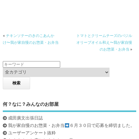
ac
w
n
有
e
itt
e
b
er
o
«
チキンソテーのきのこあんか
トマトとクリームチーズのバジル
o
け〜我が家自慢のお惣菜・お弁当
オリーブオイル和え〜我が家自慢
k
のお惣菜・お弁当
»
何？なに？みんなのお部屋
成田廣文出張日誌
我が家自慢のお惣菜・お弁当
６月３０日で応募を締切ました。
ユーザーアンケート抜粋