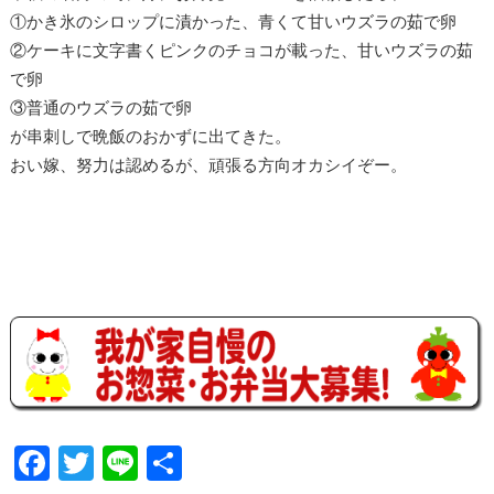
①かき氷のシロップに漬かった、青くて甘いウズラの茹で卵
②ケーキに文字書くピンクのチョコが載った、甘いウズラの茹
で卵
③普通のウズラの茹で卵
が串刺しで晩飯のおかずに出てきた。
おい嫁、努力は認めるが、頑張る方向オカシイぞー。
F
T
Li
共