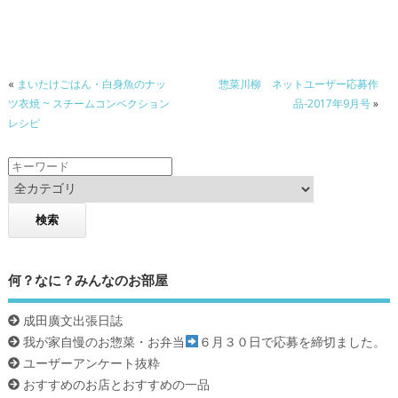
e
itt
e
b
er
o
«
まいたけごはん・白身魚のナッ
惣菜川柳 ネットユーザー応募作
o
ツ衣焼 ~ スチームコンベクション
品-2017年9月号
»
k
レシピ
何？なに？みんなのお部屋
成田廣文出張日誌
我が家自慢のお惣菜・お弁当
６月３０日で応募を締切ました。
ユーザーアンケート抜粋
おすすめのお店とおすすめの一品