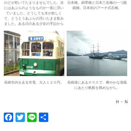
のどが乾いてたまりませんでした。水
日本橋、錦帯橋と日本三名橋の一つ眼
にはあぶらのようなものが一面に浮い
鏡橋。日本初のアーチ式石橋。
ていました。どうしても水が欲しく
て、とうとうあぶらの浮いたまま飲み
ました。ある日のある少女の手記から
長崎市内を走る市電、大人１２０円。
長崎港にあるテラスで、爽やかな潮風
にあたり帆船を眺めながら。
Ｈ・Ｎ
F
T
Li
共
ac
w
n
有