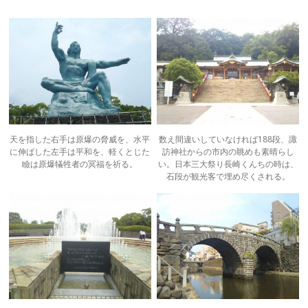
天を指した右手は原爆の脅威を、水平
数え間違いしていなければ188段、諏
に伸ばした左手は平和を、軽くとじた
訪神社からの市内の眺めも素晴らし
瞼は原爆犠牲者の冥福を祈る。
い。日本三大祭り長崎くんちの時は、
石段が観光客で埋め尽くされる。