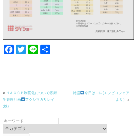
F
T
Li
共
ac
w
n
有
e
itt
e
b
er
o
«
ＨＡＣＣＰ制度化について⑤衛
特盛
今日はコレ(エフピコフェア
o
生管理計画
フクシマガリレイ
より）
»
k
(株)