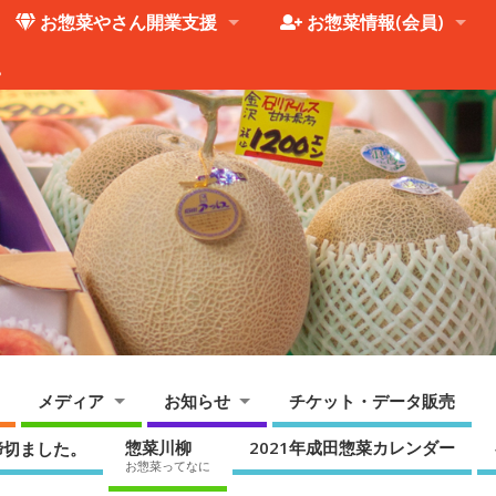
お惣菜やさん開業支援
お惣菜情報(会員)
。
メディア
お知らせ
チケット・データ販売
惣菜川柳
2021年成田惣菜カレンダー
締切ました。
お惣菜ってなに