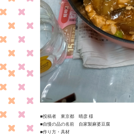
■投稿者 東京都 晴彦 様
■自慢の品の名前 自家製麻婆豆腐
■作り方・具材