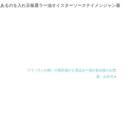
てあるのを入れ豆板醤ラー油オイスターソーステイメンジャン最
フワ（ウシの肺）の竜田揚げと煮込み〜我が家自慢のお惣
菜・お弁当
»