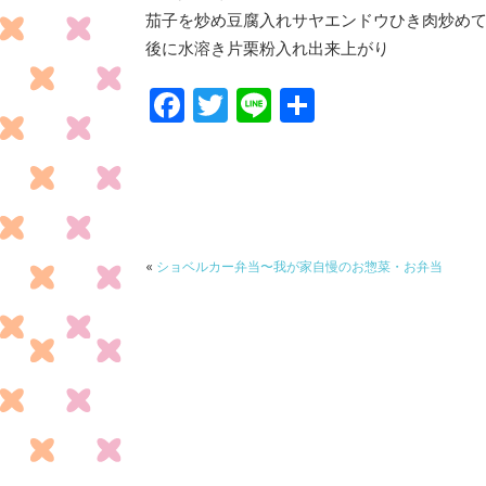
茄子を炒め豆腐入れサヤエンドウひき肉炒め
後に水溶き片栗粉入れ出来上がり
F
T
Li
共
ac
w
n
有
e
itt
e
b
er
o
o
«
ショベルカー弁当〜我が家自慢のお惣菜・お弁当
k