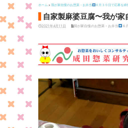
ホーム
»
我が家自慢のお惣菜・お弁当
６月３０日で応募を締
自家製麻婆豆腐〜我が家
2021年4月11日
我が家自慢のお惣菜・お弁当
６