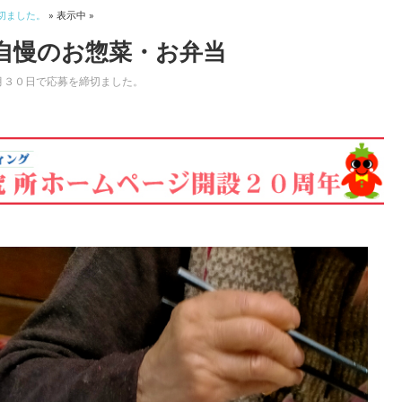
切ました。
» 表示中 »
自慢のお惣菜・お弁当
月３０日で応募を締切ました。