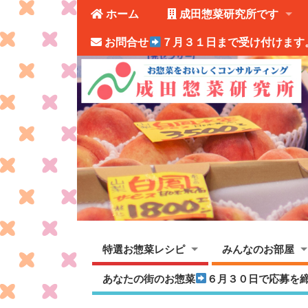
ホーム
成田惣菜研究所です
お問合せ
７月３１日まで受け付けます
特選お惣菜レシピ
みんなのお部屋
あなたの街のお惣菜
６月３０日で応募を