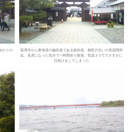
ゆかりの
龍潭寺から東海道の脇街道である姫街道、都田川沿いの気賀関所
迄、直虎になった気分で一時間余り散策。気温３０℃でさすがに
日焼けをしてしまった