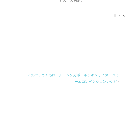
もの、大満足。
Ｈ・Ｎ
イ
アスパラつくねロール・シンガポールチキンライス ~ スチ
ームコンベクションレシピ
»