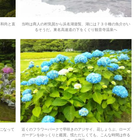
く和尚と直
当時は商人の村気賀から浜名湖遊覧、湖には７３０種の魚介がい
るそうだ。東名高速道の下をくぐり観音寺温泉へ
になって
近くのフラワーパークで早咲きのアジサイ、花しょうぶ、ローズ
ガーデンをゆっくりと鑑賞。慌ただしくても、こんな時間は作る