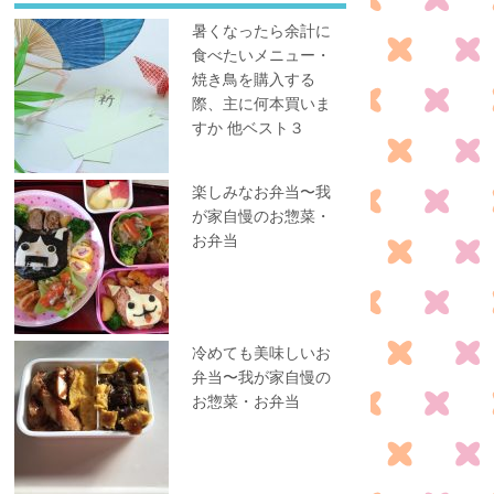
暑くなったら余計に
食べたいメニュー・
焼き鳥を購入する
際、主に何本買いま
すか 他ベスト３
楽しみなお弁当〜我
が家自慢のお惣菜・
お弁当
冷めても美味しいお
弁当〜我が家自慢の
お惣菜・お弁当