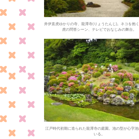
井伊直虎ゆかりの寺、龍潭寺(りょうたんじ)。ネコを抱
虎の問答シーン、テレビでおなじみの舞台。
江戸時代初期に造られた龍潭寺の庭園。池の型が心字池
いる。