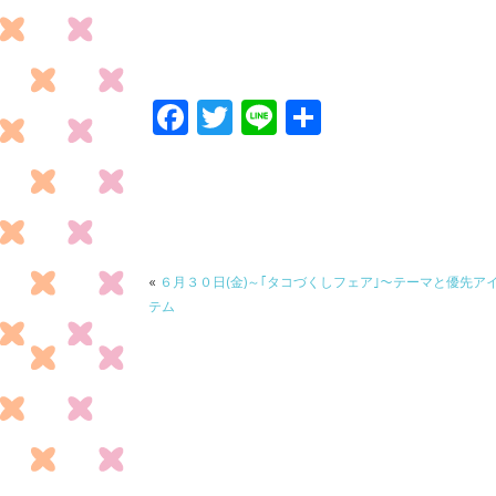
F
T
Li
共
ac
w
n
有
e
itt
e
b
er
o
o
«
６月３０日(金)～｢タコづくしフェア｣～テーマと優先ア
テム
k