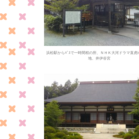
浜松駅からﾊﾞｽで一時間程の所、ＮＨＫ大河ドラマ直虎
地、井伊谷宮