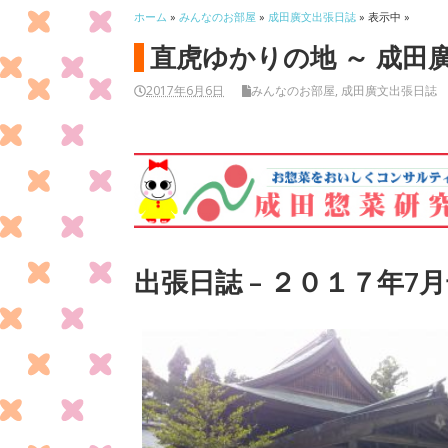
ホーム
»
みんなのお部屋
»
成田廣文出張日誌
» 表示中 »
直虎ゆかりの地 ～ 成田
2017年6月6日
みんなのお部屋
,
成田廣文出張日誌
出張日誌 – ２０１７年7