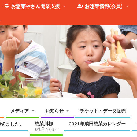
お惣菜やさん開業支援
お惣菜情報(会員)
。
メディア
お知らせ
チケット・データ販売
惣菜川柳
2021年成田惣菜カレンダー
締切ました。
お惣菜ってなに