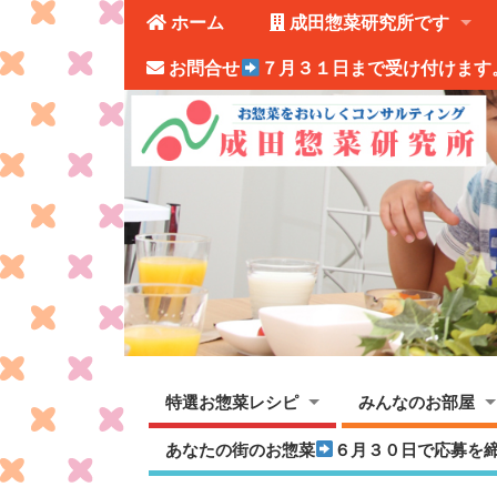
ホーム
成田惣菜研究所です
お問合せ
７月３１日まで受け付けます
特選お惣菜レシピ
みんなのお部屋
あなたの街のお惣菜
６月３０日で応募を